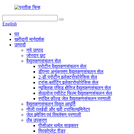
English
घर
खरीदारी मार्गदर्शक
उत्पादों
नये उत्पाद
जोरदार छूट
वैद्युतकणसंचलन सेल
प्रोटीन वैद्युतकणसंचलन सेल
डीएनए अनुक्रमण वैद्युतकणसंचलन सेल
2-डी प्रोटीन इलेक्ट्रोफोरेसिस सेल
ट्रांस-ब्लॉटिंग इलेक्ट्रोफोरेसिस सेल
न्यूक्लिक एसिड क्षैतिज वैद्युतकणसंचलन सेल
सेलूलोज़ एसीटेट फिल्म वैद्युतकणसंचलन सेल
स्पंदित फ़ील्ड जेल वैद्युतकणसंचलन प्रणाली
वैद्युतकणसंचलन विद्युत आपूर्ति
नीली एलईडी और यूवी ट्रांसिल्यूमिनेटर
जेल इमेजिंग एवं विश्लेषण प्रणाली
लैब उपकरण
पीसीआर थर्मल साइक्लर
मिरकोप्लेट रीडर