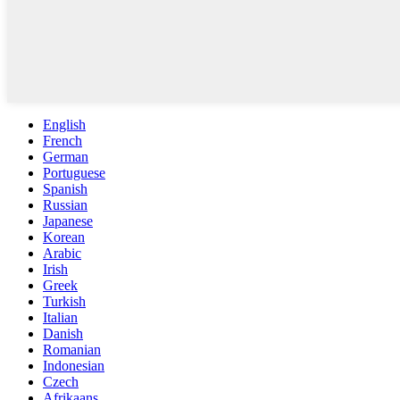
English
French
German
Portuguese
Spanish
Russian
Japanese
Korean
Arabic
Irish
Greek
Turkish
Italian
Danish
Romanian
Indonesian
Czech
Afrikaans